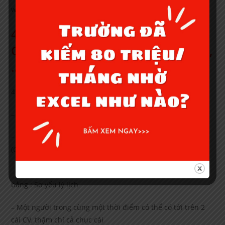
word.
4. Một số thông tin cơ bản về CV:
CV gồm những gì, đặc điểm của CV,
…
4.1. Đặc điểm của CV là:
– CV thường rất ngắn: Tối đa chỉ có 2 trang A4
– CV có thể viết đầy đủ (Curriculumn Vitae) hoặc ngắn gọn
(CV hoặc C.V) ở đầu văn bản
– Khi viết CV bằng tiếng việt bạn có thể thay thế tiêu đề CV
bằng : Sơ yếu lý lịch
– Một người trong cùng một thời điểm có thể có tới trên 2
cái CV, thậm chí cả chục cái