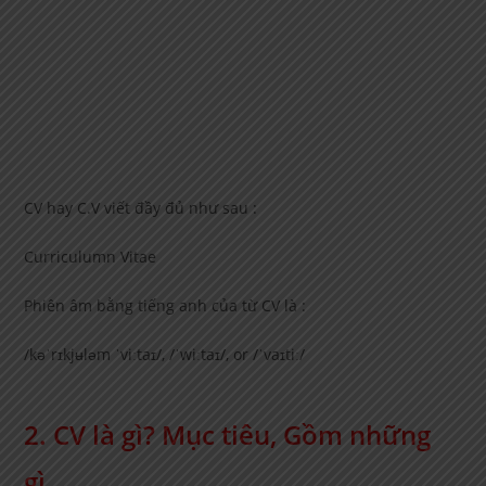
CV hay C.V viết đầy đủ như sau :
Curriculumn Vitae
Phiên âm bằng tiếng anh của từ CV là :
/kəˈrɪkjʉləm ˈviːtaɪ/, /ˈwiːtaɪ/, or /ˈvaɪtiː/
2. CV là gì? Mục tiêu, Gồm những
gì.