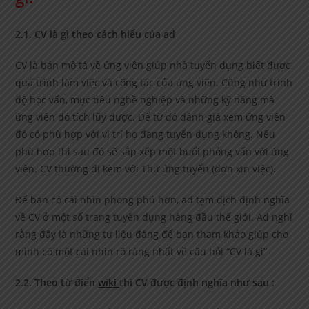
2.1. CV là gì theo cách hiểu của ad
CV là bản mô tả về ứng viên giúp nhà tuyển dụng biết được
quá trình làm việc và công tác của ứng viên. Cũng như trình
độ học vấn, mục tiêu nghề nghiệp và những kỹ năng mà
ứng viên đó tích lũy được. Để từ đó đánh giá xem ứng viên
đó có phù hợp với vị trí họ đang tuyển dụng không. Nếu
phù hợp thì sau đó sẽ sắp xếp một buổi phỏng vấn với ứng
viên. CV thường đi kèm với Thư ứng tuyển (đơn xin việc).
Để bạn có cái nhìn phong phú hơn, ad tạm dịch định nghĩa
về CV ở một số trang tuyển dụng hàng đầu thế giới. Ad nghĩ
rằng đây là những tư liệu đáng để bạn tham khảo giúp cho
mình có một cái nhìn rõ ràng nhất về câu hỏi “CV là gì”
2.2. Theo từ điển
wiki
thì CV được định nghĩa như sau :