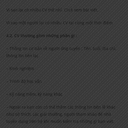
Vì sao lại có nhiều CV thế nhỉ. Click xem bài viết.
Vì sao một người lại có nhiều CV tại cùng một thời điểm
4.2. CV thường gồm những phần gì :
– Thông tin cơ bản về người ứng tuyển : Tên, tuổi, địa chỉ,
thông tin liên lạc.
– Kinh nghiệm
– Trình độ học vấn
– Kỹ năng mềm, kỹ năng khác
– Ngoài ra bạn còn có thể thêm các thông tin bên lề khác
như sở thích, các giải thưởng, người tham khảo để nhà
tuyển dụng liên hệ khi muốn kiểm tra những gì bạn viết.