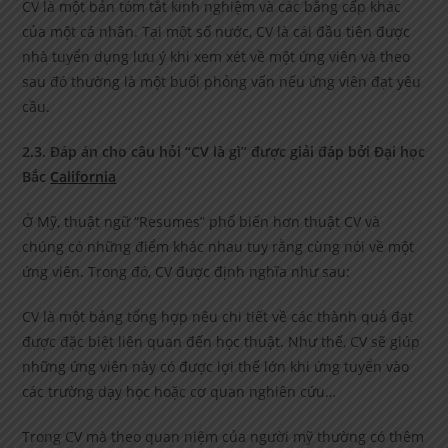
CV là một bản tóm tắt kinh nghiệm và các bằng cấp khác
của một cá nhân. Tại một số nước, CV là cái đầu tiên được
nhà tuyển dụng lưu ý khi xem xét về một ứng viên và theo
sau đó thường là một buổi phỏng vấn nếu ứng viên đạt yêu
cầu.
2.3. Đáp án cho câu hỏi “CV là gì” được giải đáp bởi Đại học
Bắc
California
Ở Mỹ, thuật ngữ “Resumes” phổ biến hơn thuật CV và
chúng có những điểm khác nhau tuy rằng cùng nói về một
ứng viên. Trong đó, CV được định nghĩa như sau:
CV là một bảng tổng hợp nêu chi tiết về các thành quả đạt
được đặc biệt liên quan đến học thuật. Như thế, CV sẽ giúp
những ứng viên này có được lợi thế lớn khi ứng tuyển vào
các trường dạy học hoặc cơ quan nghiên cứu…
Trong CV mà theo quan niệm của người mỹ thường có thêm