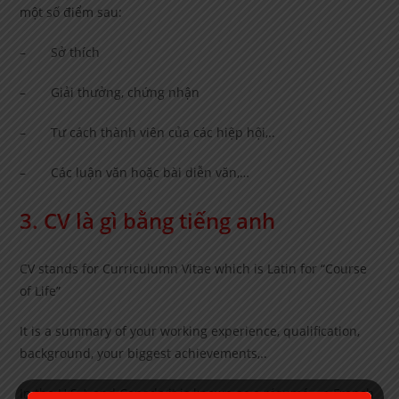
một số điểm sau:
– Sở thích
– Giải thưởng, chứng nhận
– Tư cách thành viên của các hiệp hội,..
– Các luận văn hoặc bài diễn văn,…
3. CV là gì bằng tiếng anh
CV stands for Curriculumn Vitae which is Latin for “Course
of Life”
It is a summary of your working experience, qualification,
background, your biggest achievements,..
In the U.S.A and Canada it is known as a résumé – a French