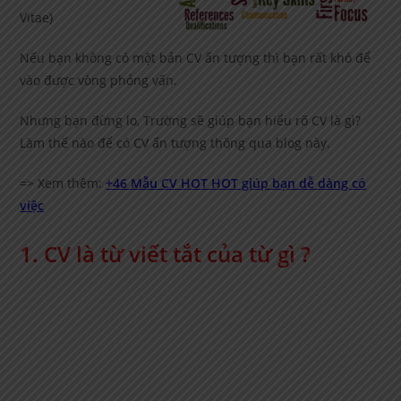
Vitae)
Nếu bạn không có một bản CV ấn tượng thì bạn rất khó để
vào được vòng phỏng vấn.
Nhưng bạn đừng lo, Trường sẽ giúp bạn hiểu rõ CV là gì?
Làm thế nào để có CV ấn tượng thông qua blog này.
=> Xem thêm:
+46 Mẫu CV HOT HOT giúp bạn dễ dàng có
việc
1. CV là từ viết tắt của từ gì ?