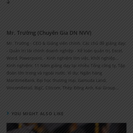
Mr. Trường (Chuyên Gia DN NVV)
Mr. Trường - CEO & Giảng viên chính. Các chủ đề giảng dạy:
- Quản trị tài chính doanh nghiệp - Kế toán quản trị, Excel,
Word, Powerpoint, - Kinh nghiệm tìm việc, Khởi nghiệp...
Kinh nghiệm: 11 Năm giảng dạy tại nhiều Tổng công ty, Tập
đoàn lớn trong và ngoài nước. Ví dụ: Ngân hàng
MaritimeBank, Đại học thương mại, Gamuda Land,
VincomRetail, BigC, Citicom, Thép Đông Anh, Kai Group...
YOU MIGHT ALSO LIKE