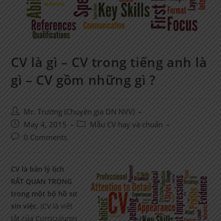
CV là gì – CV trong tiếng anh là
gì – CV gồm những gì ?
Post
Mr. Trường (Chuyên gia DN NVV)
author:
Post
Post
May 4, 2015
Mẫu CV hay và chuẩn
published:
category:
Post
0 Comments
comments:
CV là bản lý lịch
RẤT QUAN TRỌNG
trong một bộ hồ sơ
xin việc
. (CV là viết
tắt của Curriculumn