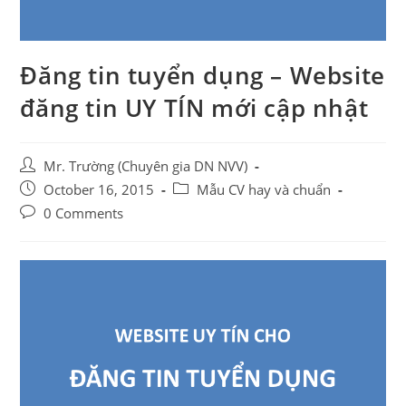
Đăng tin tuyển dụng – Website
đăng tin UY TÍN mới cập nhật
Post
Mr. Trường (Chuyên gia DN NVV)
author:
Post
Post
October 16, 2015
Mẫu CV hay và chuẩn
published:
category:
Post
0 Comments
comments: