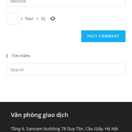
address
your
comment
to
website
comment
×
four
=
32
URL
(optional)
Tìm Kiếm
Văn phòng giao dịch
Tầng 6, Sannam building 78 Duy Tân, Cầu Giấy, Hà Nội