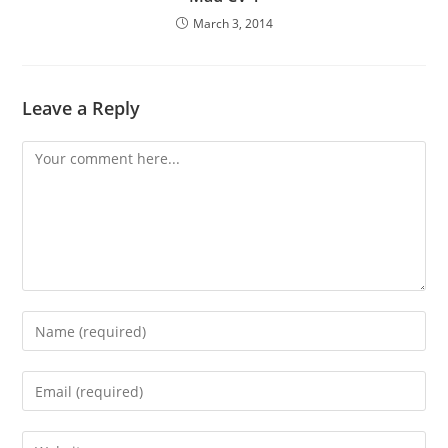
March 3, 2014
Leave a Reply
Comment
Enter
your
name
Enter
or
your
username
email
Enter
to