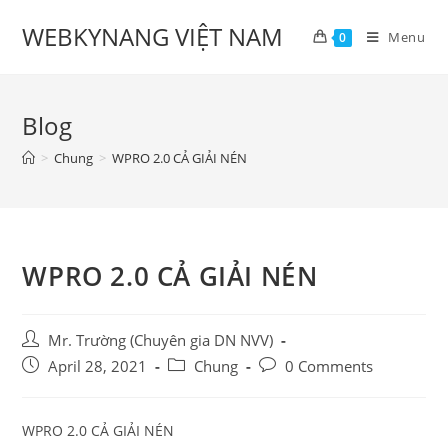
Skip
WEBKYNANG VIỆT NAM
to
Menu
0
content
Blog
>
Chung
>
WPRO 2.0 CẢ GIẢI NÉN
WPRO 2.0 CẢ GIẢI NÉN
Post
Mr. Trường (Chuyên gia DN NVV)
author:
Post
Post
Post
April 28, 2021
Chung
0 Comments
published:
category:
comments:
WPRO 2.0 CẢ GIẢI NÉN