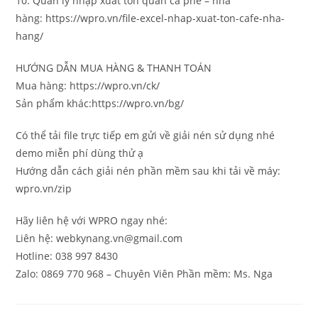
10. Quản lý nhập xuất tồn quán cà phê – nhà
hàng: https://wpro.vn/file-excel-nhap-xuat-ton-cafe-nha-
hang/
HƯỚNG DẪN MUA HÀNG & THANH TOÁN
Mua hàng: https://wpro.vn/ck/
Sản phẩm khác:https://wpro.vn/bg/
Có thể tải file trực tiếp em gửi về giải nén sử dụng nhé
demo miễn phí dùng thử ạ
Hướng dẫn cách giải nén phần mềm sau khi tải về máy:
wpro.vn/zip
Hãy liên hệ với WPRO ngay nhé:
Liên hệ: webkynang.vn@gmail.com
Hotline: 038 997 8430
Zalo: 0869 770 968 – Chuyên Viên Phần mềm: Ms. Nga