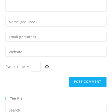
Enter
your
name
Enter
or
your
username
email
Enter
to
address
your
comment
to
website
comment
five
+
nine
=
URL
(optional)
Tìm Kiếm