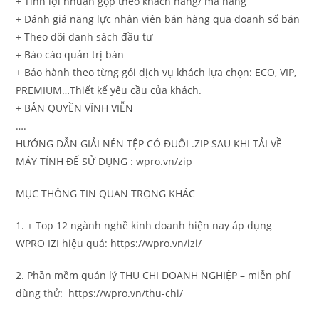
+ Tính lợi nhuận gộp theo khách hàng/ mã hàng
+ Đánh giá năng lực nhân viên bán hàng qua doanh số bán
+ Theo dõi danh sách đầu tư
+ Báo cáo quản trị bán
+ Bảo hành theo từng gói dịch vụ khách lựa chọn: ECO, VIP,
PREMIUM…Thiết kế yêu cầu của khách.
+ BẢN QUYỀN VĨNH VIỄN
….
HƯỚNG DẪN GIẢI NÉN TỆP CÓ ĐUÔI .ZIP SAU KHI TẢI VỀ
MÁY TÍNH ĐỂ SỬ DỤNG : wpro.vn/zip
MỤC THÔNG TIN QUAN TRỌNG KHÁC
1. + Top 12 ngành nghề kinh doanh hiện nay áp dụng
WPRO IZI hiệu quả: https://wpro.vn/izi/
2. Phần mềm quản lý THU CHI DOANH NGHIỆP – miễn phí
dùng thử: https://wpro.vn/thu-chi/