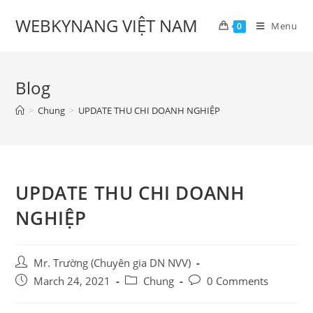
Skip
WEBKYNANG VIỆT NAM
to
Menu
0
content
Blog
>
Chung
>
UPDATE THU CHI DOANH NGHIỆP
UPDATE THU CHI DOANH
NGHIỆP
Post
Mr. Trường (Chuyên gia DN NVV)
author:
Post
Post
Post
March 24, 2021
Chung
0 Comments
published:
category:
comments: