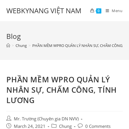
Skip
WEBKYNANG VIỆT NAM
to
Menu
0
content
Blog
>
Chung
>
PHẦN MỀM WPRO QUẢN LÝ NHÂN SỰ, CHẤM CÔNG, T
PHẦN MỀM WPRO QUẢN LÝ
NHÂN SỰ, CHẤM CÔNG, TÍNH
LƯƠNG
Post
Mr. Trường (Chuyên gia DN NVV)
author:
Post
Post
Post
March 24, 2021
Chung
0 Comments