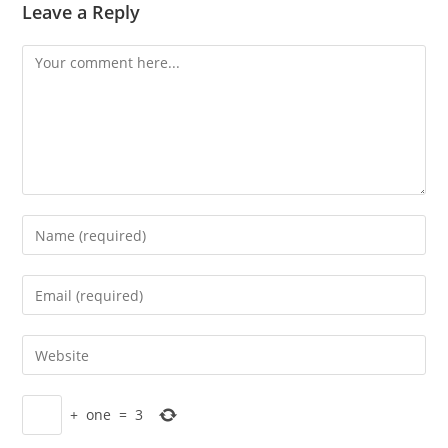
Leave a Reply
Comment
Enter
your
name
Enter
or
your
username
email
Enter
to
address
your
comment
to
website
comment
+
one
=
3
URL
(optional)