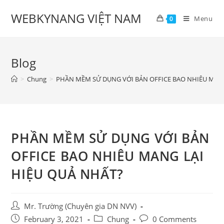
Skip
WEBKYNANG VIỆT NAM
to
Menu
0
content
Blog
>
Chung
>
PHẦN MỀM SỬ DỤNG VỚI BẢN OFFICE BAO NHIÊU MANG
PHẦN MỀM SỬ DỤNG VỚI BẢN
OFFICE BAO NHIÊU MANG LẠI
HIỆU QUẢ NHẤT?
Post
Mr. Trường (Chuyên gia DN NVV)
author:
Post
Post
Post
February 3, 2021
Chung
0 Comments