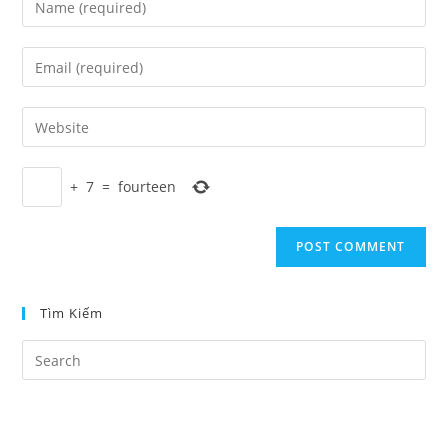
your
name
Enter
or
your
username
email
Enter
to
address
your
comment
to
website
comment
+
7
=
fourteen
URL
(optional)
Tìm Kiếm