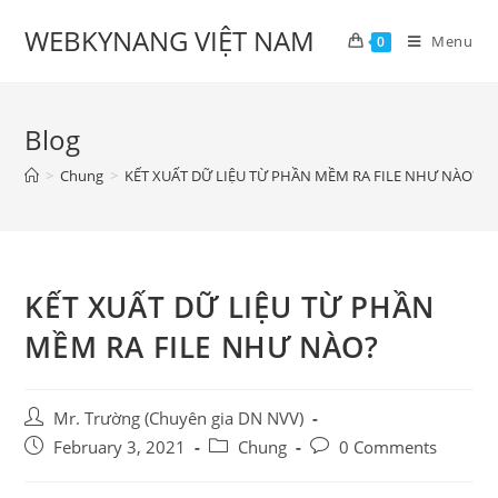
Skip
WEBKYNANG VIỆT NAM
to
Menu
0
content
Blog
>
Chung
>
KẾT XUẤT DỮ LIỆU TỪ PHẦN MỀM RA FILE NHƯ NÀO?
KẾT XUẤT DỮ LIỆU TỪ PHẦN
MỀM RA FILE NHƯ NÀO?
Post
Mr. Trường (Chuyên gia DN NVV)
author:
Post
Post
Post
February 3, 2021
Chung
0 Comments
published:
category:
comments: