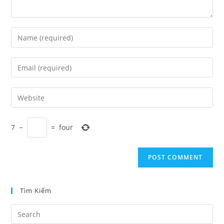
Enter
your
name
Enter
or
your
username
email
Enter
to
address
your
comment
to
website
comment
7
−
=
four
URL
(optional)
Tìm Kiếm