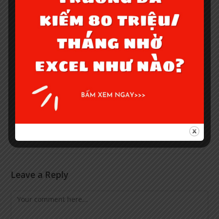
ĐÀO TẠO NHÂN VIÊN SALE
January 29, 2021
SẮP XẾP DỮ LIỆU TỪ NHỎ ĐẾN LỚN TRÊN WPRO
1.4 ?
February 23, 2021
Leave a Reply
Comment