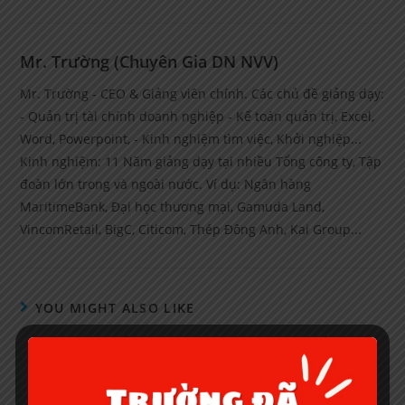
Mr. Trường (Chuyên Gia DN NVV)
Mr. Trường - CEO & Giảng viên chính. Các chủ đề giảng dạy:
- Quản trị tài chính doanh nghiệp - Kế toán quản trị, Excel,
Word, Powerpoint, - Kinh nghiệm tìm việc, Khởi nghiệp...
Kinh nghiệm: 11 Năm giảng dạy tại nhiều Tổng công ty, Tập
đoàn lớn trong và ngoài nước. Ví dụ: Ngân hàng
MaritimeBank, Đại học thương mại, Gamuda Land,
VincomRetail, BigC, Citicom, Thép Đông Anh, Kai Group...
YOU MIGHT ALSO LIKE
HƯỚNG DẪN CÀI ĐẶT PHẦN MỀM IZI BẰNG
VIDEO
February 4, 2021