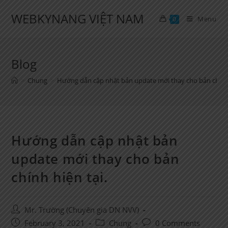
Skip
WEBKYNANG VIỆT NAM
to
Menu
0
content
Blog
>
Chung
>
Hướng dẫn cập nhật bản update mới thay cho bản chính 
Hướng dẫn cập nhật bản
update mới thay cho bản
chính hiện tại.
Post
Mr. Trường (Chuyên gia DN NVV)
author:
Post
Post
Post
February 3, 2021
Chung
0 Comments