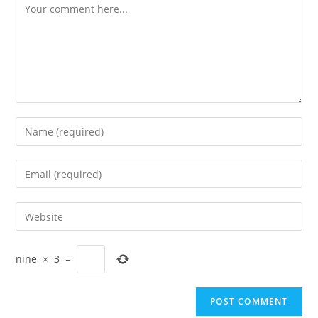
Comment
Enter
your
name
Enter
or
your
username
email
Enter
to
address
your
comment
to
website
comment
nine
×
3
=
URL
(optional)