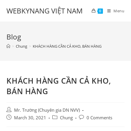
Skip
WEBKYNANG VIỆT NAM
to
Menu
0
content
Blog
>
Chung
>
KHÁCH HÀNG CẦN CẢ KHO, BÁN HÀNG
KHÁCH HÀNG CẦN CẢ KHO,
BÁN HÀNG
Post
Mr. Trường (Chuyên gia DN NVV)
author:
Post
Post
Post
March 30, 2021
Chung
0 Comments
published:
category:
comments: