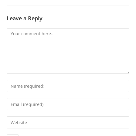
Leave a Reply
Comment
Enter
your
name
Enter
or
your
username
email
Enter
to
address
your
comment
to
website