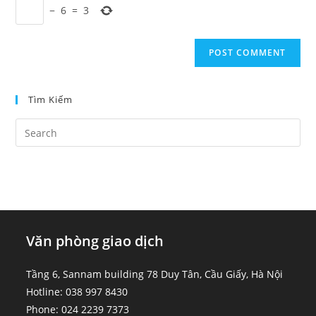
comment
−
6
=
3
URL
(optional)
Tìm Kiếm
Văn phòng giao dịch
Tầng 6, Sannam building 78 Duy Tân, Cầu Giấy, Hà Nội
Hotline: 038 997 8430
Phone: 024 2239 7373