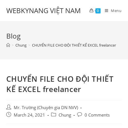
Skip
WEBKYNANG VIỆT NAM
to
Menu
0
content
Blog
>
Chung
>
CHUYỂN FILE CHO ĐỘI THIẾT KẾ EXCEL freelancer
CHUYỂN FILE CHO ĐỘI THIẾT
KẾ EXCEL freelancer
Post
Mr. Trường (Chuyên gia DN NVV)
author:
Post
Post
Post
March 24, 2021
Chung
0 Comments
published:
category:
comments: