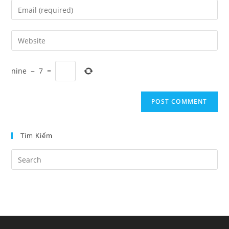
name
Enter
or
your
username
email
Enter
to
address
your
comment
to
website
comment
nine
−
7
=
URL
(optional)
Tìm Kiếm