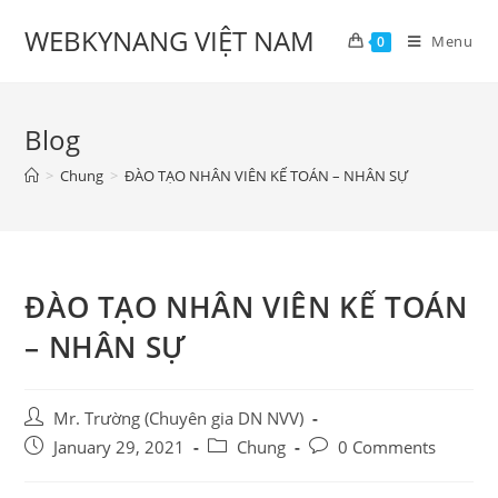
Skip
WEBKYNANG VIỆT NAM
to
Menu
0
content
Blog
>
Chung
>
ĐÀO TẠO NHÂN VIÊN KẾ TOÁN – NHÂN SỰ
ĐÀO TẠO NHÂN VIÊN KẾ TOÁN
– NHÂN SỰ
Post
Mr. Trường (Chuyên gia DN NVV)
author:
Post
Post
Post
January 29, 2021
Chung
0 Comments
published:
category:
comments: