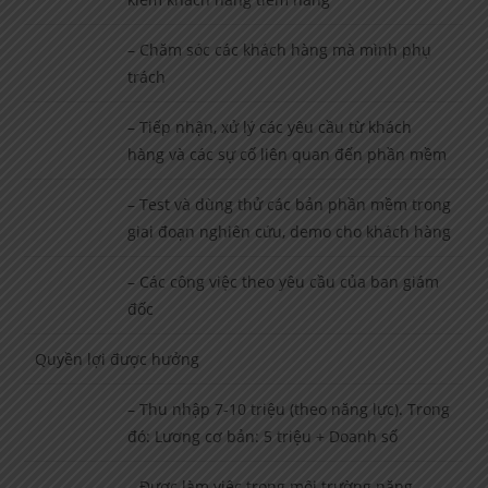
– Chăm sóc các khách hàng mà mình phụ
trách
– Tiếp nhận, xử lý các yêu cầu từ khách
hàng và các sự cố liên quan đến phần mềm
– Test và dùng thử các bản phần mềm trong
giai đoạn nghiên cứu, demo cho khách hàng
– Các công việc theo yêu cầu của ban giám
đốc
Quyền lợi được hưởng
– Thu nhập 7-10 triệu (theo năng lực). Trong
đó: Lương cơ bản: 5 triệu + Doanh số
– Được làm việc trong môi trường năng