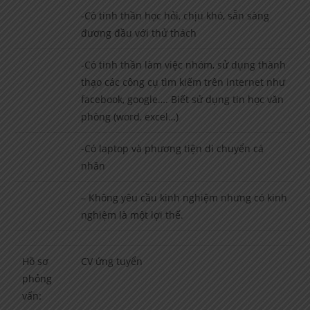
-Có tinh thần học hỏi, chịu khó, sẵn sàng
đương đầu với thử thách
-Có tinh thần làm việc nhóm, sử dụng thành
thạo các công cụ tìm kiếm trên internet như
facebook, google…. Biết sử dụng tin học văn
phòng (word, excel…)
-Có laptop và phương tiện di chuyển cá
nhân
– Không yêu cầu kinh nghiệm nhưng có kinh
nghiệm là một lợi thế.
Hồ sơ
CV ứng tuyển
phỏng
vấn: