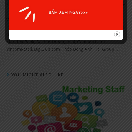
Mr. Trường - CEO & Giảng viên chính. Các chủ đề giảng dạy:
- Quản trị tài chính doanh nghiệp - Kế toán quản trị, Excel,
Word, Powerpoint, - Kinh nghiệm tìm việc, Khởi nghiệp...
Kinh nghiệm: 11 Năm giảng dạy tại nhiều Tổng công ty, Tập
đoàn lớn trong và ngoài nước. Ví dụ: Ngân hàng
MaritimeBank, Đại học thương mại, Gamuda Land,
VincomRetail, BigC, Citicom, Thép Đông Anh, Kai Group...
YOU MIGHT ALSO LIKE