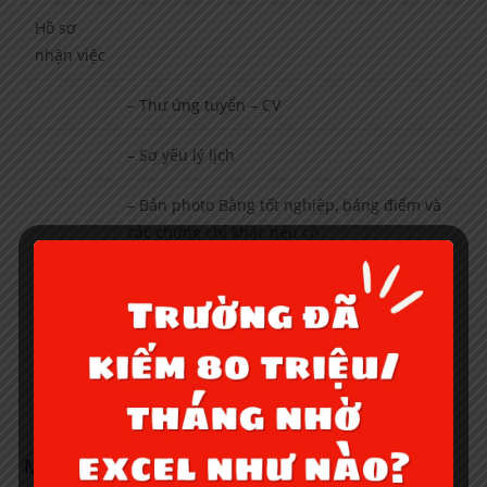
Hồ sơ
nhận việc
– Thư ứng tuyển – CV
– Sơ yếu lý lịch
– Bản photo Bằng tốt nghiệp, bảng điểm và
các chứng chỉ khác nếu có
– Giấy khám sức khỏe (không quá 3 tháng)
– Chứng minh thư nhân dân, Sổ hộ khẩu
Mr. Trường (Chuyên Gia DN NVV)