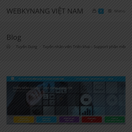
Skip
WEBKYNANG VIỆT NAM
to
Menu
0
content
Blog
>
Tuyển Dụng
>
Tuyển nhân viên Triển khai – Support phần mềm