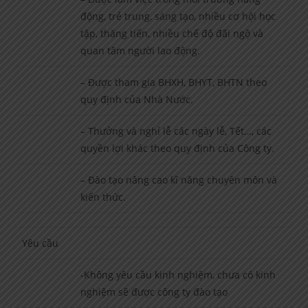
động, trẻ trung, sáng tạo, nhiều cơ hội học
tập, thăng tiến, nhiều chế độ đãi ngộ và
quan tâm người lao động.
– Được tham gia BHXH, BHYT, BHTN theo
quy định của Nhà Nước.
– Thưởng và nghỉ lễ các ngày lễ, Tết…, các
quyền lợi khác theo quy định của Công ty.
– Đào tạo nâng cao kĩ năng chuyên môn và
kiến thức.
Yêu cầu
-Không yêu cầu kinh nghiệm, chưa có kinh
nghiệm sẽ được công ty đào tạo