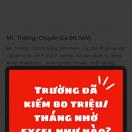
Mr. Trường (Chuyên Gia DN NVV)
Mr. Trường - CEO & Giảng viên chính. Các chủ đề giảng dạy:
- Quản trị tài chính doanh nghiệp - Kế toán quản trị, Excel,
Word, Powerpoint, - Kinh nghiệm tìm việc, Khởi nghiệp...
Kinh nghiệm: 11 Năm giảng dạy tại nhiều Tổng công ty, Tập
đoàn lớn trong và ngoài nước. Ví dụ: Ngân hàng
MaritimeBank, Đại học thương mại, Gamuda Land,
VincomRetail, BigC, Citicom, Thép Đông Anh, Kai Group...
YOU MIGHT ALSO LIKE
Cách xuất kho, Thu tiền khách hàng, In phiếu