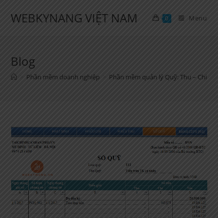
Skip
WEBKYNANG VIỆT NAM
to
Menu
0
content
Blog
>
Phần mềm doanh nghiệp
>
Phần mềm quản lý Quỹ: Thu – Chi – Bá