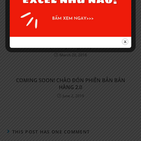
xuất, Phiếu chi, Công nợ khách hàng
July 16, 2017
Hướng dẫn xem báo cáo nhập xuất tồn, bán hàng
(Webkynang Pro)
March 20, 2018
COMING SOON! CHÀO ĐÓN PHIÊN BẢN BÁN
HÀNG 2.0
June 2, 2019
THIS POST HAS ONE COMMENT