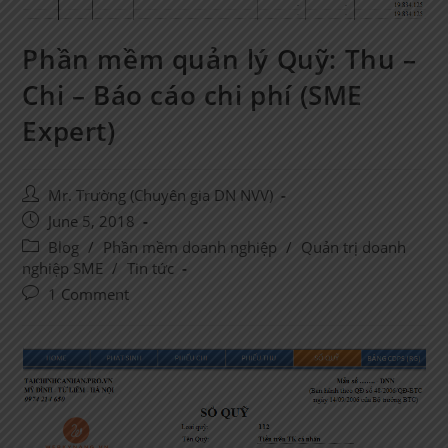
Phần mềm quản lý Quỹ: Thu –
Chi – Báo cáo chi phí (SME
Expert)
Post
Mr. Trường (Chuyên gia DN NVV)
author:
Post
June 5, 2018
published:
Post
Blog
/
Phần mềm doanh nghiệp
/
Quản trị doanh
category:
nghiệp SME
/
Tin tức
Post
1 Comment
comments: