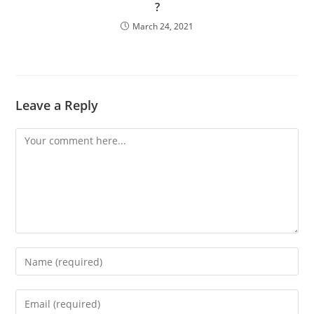
?
March 24, 2021
Leave a Reply
Comment
Enter
your
name
Enter
or