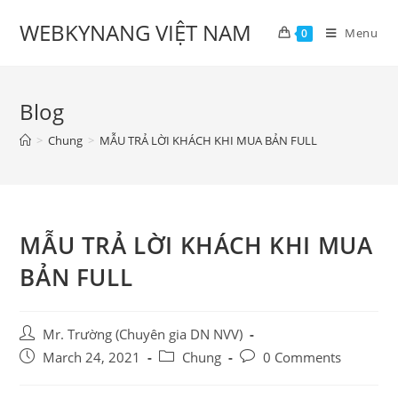
Skip
WEBKYNANG VIỆT NAM
to
Menu
0
content
Blog
>
Chung
>
MẪU TRẢ LỜI KHÁCH KHI MUA BẢN FULL
MẪU TRẢ LỜI KHÁCH KHI MUA
BẢN FULL
Post
Mr. Trường (Chuyên gia DN NVV)
author:
Post
Post
Post
March 24, 2021
Chung
0 Comments
published:
category:
comments: