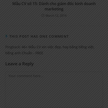
Mẫu CV số 15: Dành cho giám đốc kinh doanh
marketing
March 12, 2014
THIS POST HAS ONE COMMENT
Pingback:
46+ Mẫu CV xin việc đẹp, hay bằng tiếng việt,
tiếng anh Chuẩn - FREE
Leave a Reply
Comment