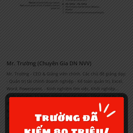
Mr. Trường (Chuyên Gia DN NVV)
Mr. Trường - CEO & Giảng viên chính. Các chủ đề giảng dạy:
- Quản trị tài chính doanh nghiệp - Kế toán quản trị, Excel,
Word, Powerpoint, - Kinh nghiệm tìm việc, Khởi nghiệp...
Kinh nghiệm: 11 Năm giảng dạy tại nhiều Tổng công ty, Tập
đoàn lớn trong và ngoài nước. Ví dụ: Ngân hàng
MaritimeBank, Đại học thương mại, Gamuda Land,
VincomRetail, BigC, Citicom, Thép Đông Anh, Kai Group...