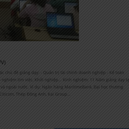
VV)
ác chủ đề giảng dạy: - Quản trị tài chính doanh nghiệp - Kế toán
nh nghiệm tìm việc, Khởi nghiệp... Kinh nghiệm: 11 Năm giảng dạy tạ
g và ngoài nước. Ví dụ: Ngân hàng MaritimeBank, Đại học thương
Citicom, Thép Đông Anh, Kai Group...