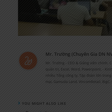
Mr. Trường (Chuyên Gia DN N
Mr. Trường - CEO & Giảng viên chính. C
quản trị, Excel, Word, Powerpoint, - Ki
nhiều Tổng công ty, Tập đoàn lớn tron
mại, Gamuda Land, VincomRetail, BigC, 
YOU MIGHT ALSO LIKE