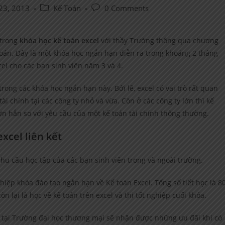
Post
Post
23, 2013
Kế Toán
0 Comments
category:
comments:
trong
khóa học kế toán excel
với thầy Trường thông qua chương
toán. Đây là một khóa học ngắn hạn diễn ra trong khoảng 2 tháng
el cho các bạn sinh viên năm 3 và 4.
trong các khóa học ngắn hạn này. Bởi lẽ, excel có vai trò rất quan
tài chính tại các công ty nhỏ và vừa. Còn ở các công ty lớn thì kế
hơn hẳn so với yêu cầu của một kế toán tài chính thông thường.
xcel liên kết
hu cầu học tập của các bạn sinh viên trong và ngoài trường.
hiệp khóa đào tạo ngắn hạn về Kế toán Excel. Tổng số tiết học là 8
òn lại là học về kế toán trên excel và thi tốt nghiệp cuối khóa.
 tại Trường đại học thương mại sẽ nhận được những ưu đãi khi có