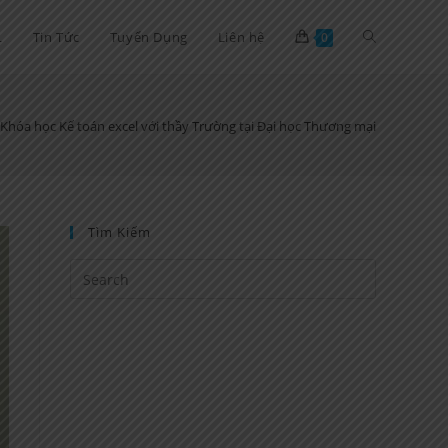
Toggle
L
Tin Tức
Tuyển Dụng
Liên hệ
0
website
Khóa học Kế toán excel với thầy Trường tại Đại học Thương mại
search
Tìm Kiếm