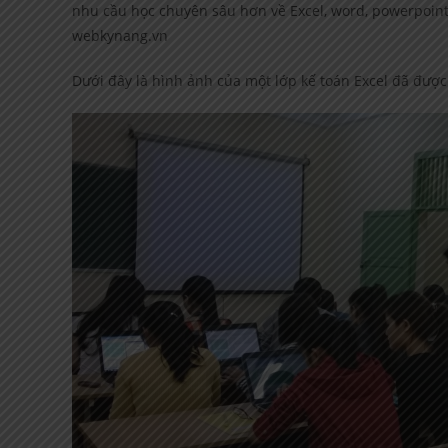
nhu cầu học chuyên sâu hơn về Excel, word, powerpoint 
webkynang.vn
Dưới đây là hình ảnh của một lớp kế toán Excel đã được