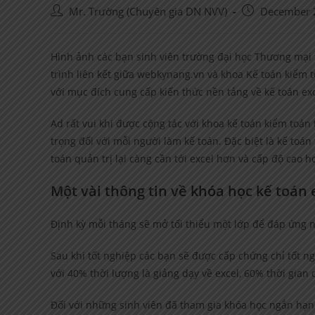
Post
Post
Mr. Trường (Chuyên gia DN NVV)
December 
author:
published:
Hình ảnh các bạn sinh viên trường đại học Thương mại 
trình liên kết giữa webkynang.vn và khoa Kế toán kiểm 
với mục đích cung cấp kiến thức nền tảng về kế toán exc
Ad rất vui khi được cộng tác với khoa kế toán kiểm toán 
trọng đối với mỗi người làm kế toán. Đặc biệt là kế toán 
toán quản trị lại càng cần tới excel hơn và cấp độ cao 
Một vài thông tin về khóa học kế toán e
Định kỳ mỗi tháng sẽ mở tối thiểu một lớp để đáp ứng n
Sau khi tốt nghiệp các bạn sẽ được cấp chứng chỉ tốt ng
với 40% thời lượng là giảng dạy về excel, 60% thời gian c
Đối với những sinh viên đã tham gia khóa học ngắn hạn