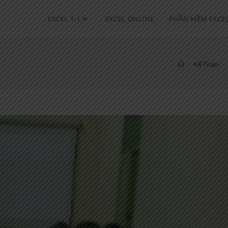
EXCEL 1-1
EXCEL ONLINE
PHẦN MỀM EXCE
>
Kế Toán
>