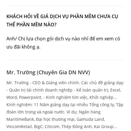
published:
category:
comments:
KHÁCH HỎI VỀ GIÁ DỊCH VỤ PHẦN MỀM CHƯA CỤ
THỂ PHẦN MỀM NÀO?
Anh/ Chị lựa chọn gói dịch vụ nào nhỉ để em xem có
ưu đãi không ạ.
Mr. Trường (Chuyên Gia DN NVV)
Mr. Trường - CEO & Giảng viên chính. Các chủ đề giảng dạy:
- Quản trị tài chính doanh nghiệp - Kế toán quản trị, Excel,
Word, Powerpoint, - Kinh nghiệm tìm việc, Khởi nghiệp...
Kinh nghiệm: 11 Năm giảng dạy tại nhiều Tổng công ty, Tập
đoàn lớn trong và ngoài nước. Ví dụ: Ngân hàng
MaritimeBank, Đại học thương mại, Gamuda Land,
VincomRetail, BigC, Citicom, Thép Đông Anh, Kai Group...