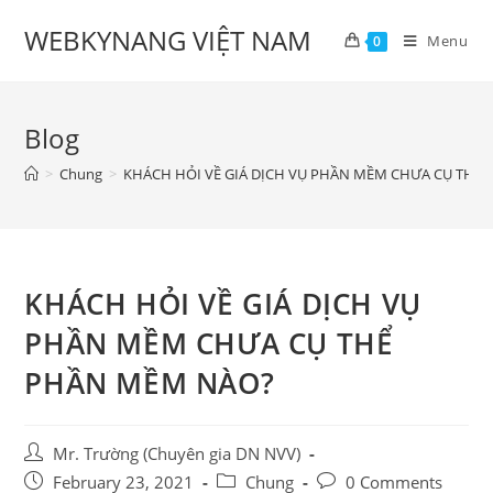
Skip
WEBKYNANG VIỆT NAM
to
Menu
0
content
Blog
>
Chung
>
KHÁCH HỎI VỀ GIÁ DỊCH VỤ PHẦN MỀM CHƯA CỤ THỂ
KHÁCH HỎI VỀ GIÁ DỊCH VỤ
PHẦN MỀM CHƯA CỤ THỂ
PHẦN MỀM NÀO?
Post
Mr. Trường (Chuyên gia DN NVV)
author:
Post
Post
Post
February 23, 2021
Chung
0 Comments