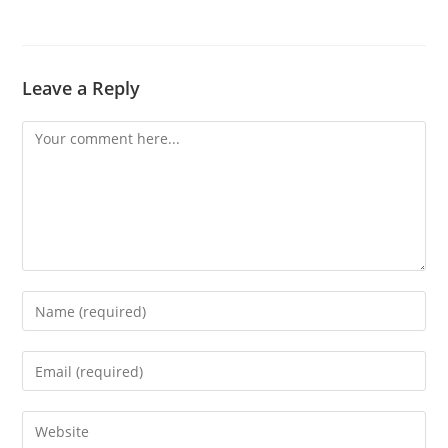
Leave a Reply
Comment
Enter
your
name
Enter
or
your
username
email
Enter
to
address
your