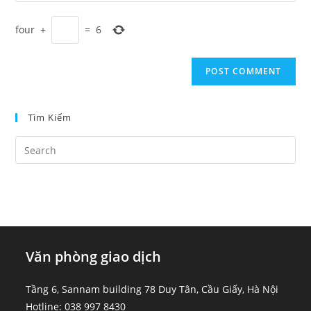
comment
to
website
comment
four
+
=
6
URL
(optional)
Tìm Kiếm
Văn phòng giao dịch
Tầng 6, Sannam building 78 Duy Tân, Cầu Giấy, Hà Nội
Hotline: 038 997 8430