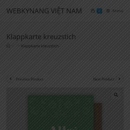
Skip
WEBKYNANG VIỆT NAM
to
Menu
0
content
Klappkarte kreuzstich
>
>
Klappkarte kreuzstich
Previous Product
Next Product