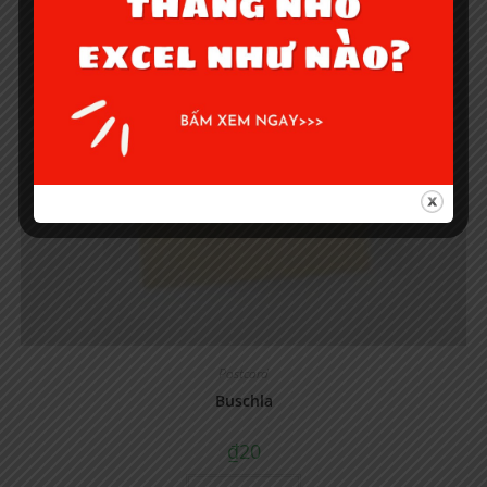
Postcard
Buschla
₫
20