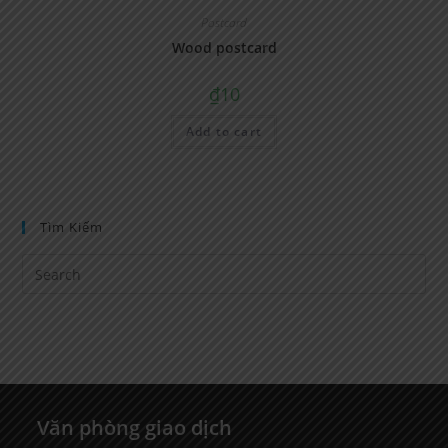
Postcard
Wood postcard
₫
10
Add to cart
Tìm Kiếm
Văn phòng giao dịch