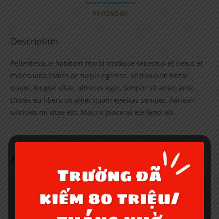
REVIEWS (0)
Description
Pellentesque habitant morbi tristique senectus et netus et
malesuada fames ac turpis egestas. Vestibulum tortor
quam, feugiat vitae, ultricies eget, tempor sit amet, ante.
Donec eu libero sit amet quam egestas semper. Aenean
ultricies mi vitae est. Mauris placerat eleifend leo.
Related products