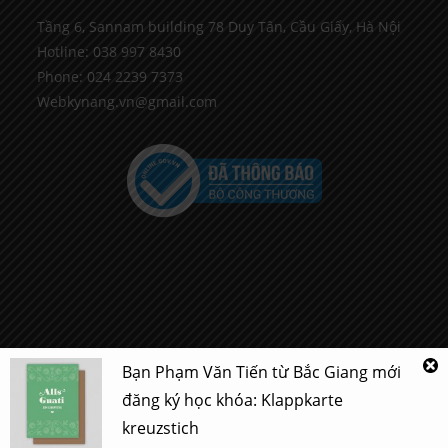
Tầng 6, Sannam building 78 Duy Tân, Cầu Giấy, Hà Nội
Hotline: 038 997 8430
Phone: 024 2239 7373
Webkynang.vn@gmail.com
Bạn
Phạm Văn Tiến
từ
Bắc Giang
mới
Copyright - OceanWP Theme by OceanWP
đăng ký học khóa:
Klappkarte
kreuzstich