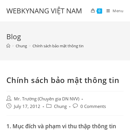
Skip
WEBKYNANG VIỆT NAM
to
Menu
0
content
Blog
>
Chung
>
Chính sách bảo mật thông tin
Chính sách bảo mật thông tin
Post
Mr. Trường (Chuyên gia DN NVV)
author:
Post
Post
Post
July 17, 2012
Chung
0 Comments
published:
category:
comments:
1. Mục đích và phạm vi thu thập thông tin