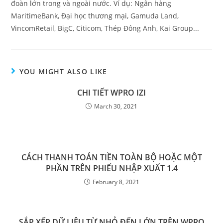
đoàn lớn trong và ngoài nước. Ví dụ: Ngân hàng
MaritimeBank, Đại học thương mại, Gamuda Land,
VincomRetail, BigC, Citicom, Thép Đông Anh, Kai Group...
YOU MIGHT ALSO LIKE
CHI TIẾT WPRO IZI
March 30, 2021
CÁCH THANH TOÁN TIỀN TOÀN BỘ HOẶC MỘT
PHẦN TRÊN PHIẾU NHẬP XUẤT 1.4
February 8, 2021
SẮP XẾP DỮ LIỆU TỪ NHỎ ĐẾN LỚN TRÊN WPRO