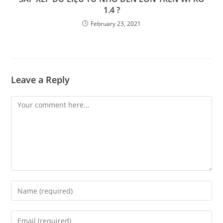
1.4 ?
February 23, 2021
Leave a Reply
Comment
Enter
your
name
Enter